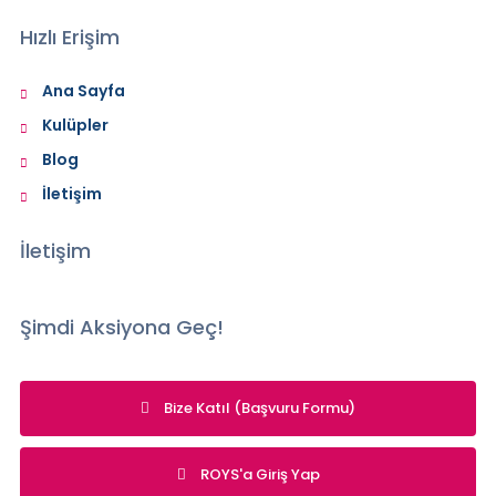
Hızlı Erişim
Ana Sayfa
Kulüpler
Blog
İletişim
İletişim
Şimdi Aksiyona Geç!
Bize Katıl (Başvuru Formu)
ROYS'a Giriş Yap