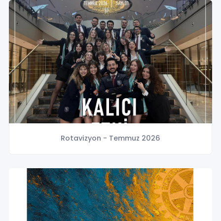
Rotavizyon - Temmuz 2026