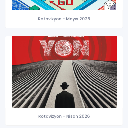
Rotavizyon - Mayıs 2026
Rotavizyon - Nisan 2026