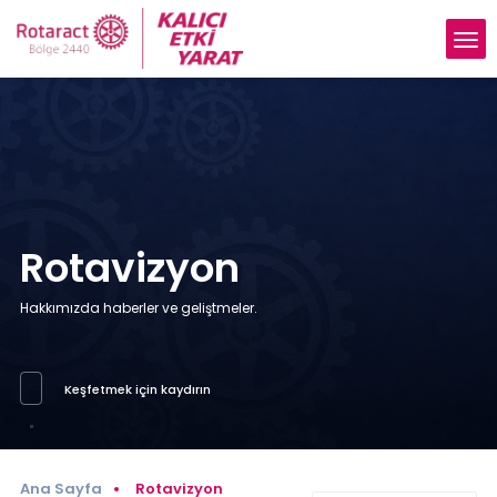
Rotavizyon
Hakkımızda haberler ve geliştmeler.
Keşfetmek için kaydırın
Ana Sayfa
Rotavizyon