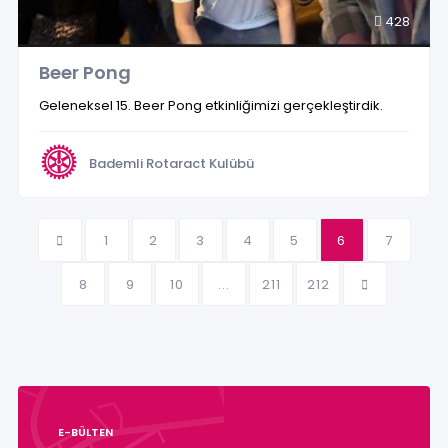
428
Beer Pong
Geleneksel 15. Beer Pong etkinliğimizi gerçekleştirdik.
Bademli Rotaract Kulübü
1
2
3
4
5
6
7
8
9
10
...
211
212
E-BÜLTEN