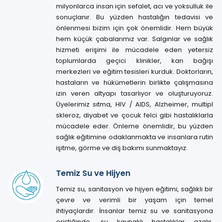
milyonlarca insan için sefalet, acı ve yoksulluk ile
sonuçlanır. Bu yüzden hastalığın tedavisi ve
önlenmesi bizim için çok önemlidir. Hem büyük
hem küçük çabalarımız var. Salgınlar ve sağlık
hizmeti erişimi ile mücadele eden yetersiz
toplumlarda geçici klinikler, kan bağışı
merkezleri ve eğitim tesisleri kurduk. Doktorların,
hastaların ve hükümetlerin birlikte çalışmasına
izin veren altyapı tasarlıyor ve oluşturuyoruz.
Üyelerimiz sıtma, HIV / AIDS, Alzheimer, multipl
skleroz, diyabet ve çocuk felci gibi hastalıklarla
mücadele eder. Önleme önemlidir, bu yüzden
sağlık eğitimine odaklanmakta ve insanlara rutin
işitme, görme ve diş bakımı sunmaktayız.
Temiz Su ve Hijyen
Temiz su, sanitasyon ve hijyen eğitimi, sağlıklı bir
çevre ve verimli bir yaşam için temel
ihtiyaçlardır. İnsanlar temiz su ve sanitasyona
eriştiğinde, su kaynaklı hastalıklar azalır,