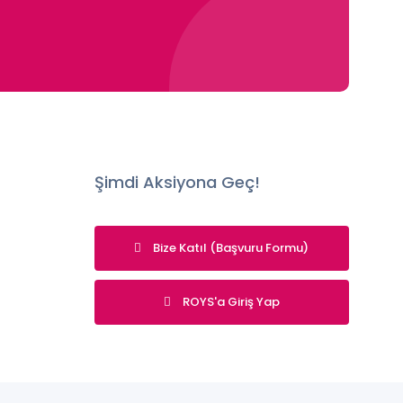
Şimdi Aksiyona Geç!
Bize Katıl (Başvuru Formu)
ROYS'a Giriş Yap