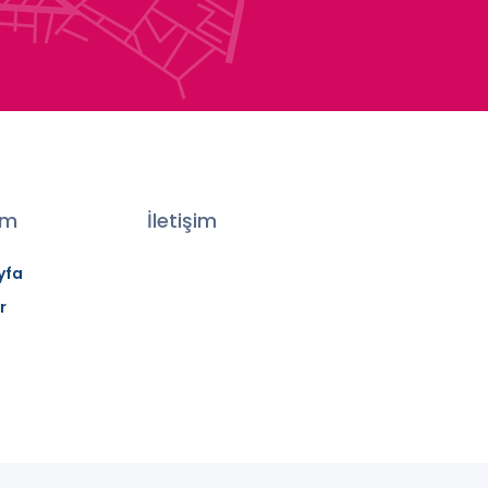
şim
İletişim
yfa
r