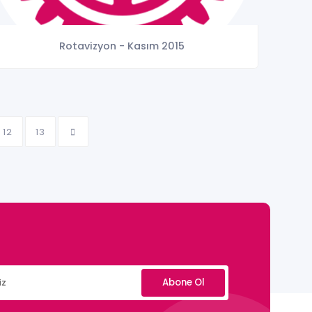
Rotavizyon - Kasım 2015
12
13
Abone Ol