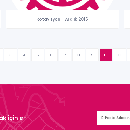
Rotavizyon - Aralık 2015
3
4
5
6
7
8
9
10
11
k için e-