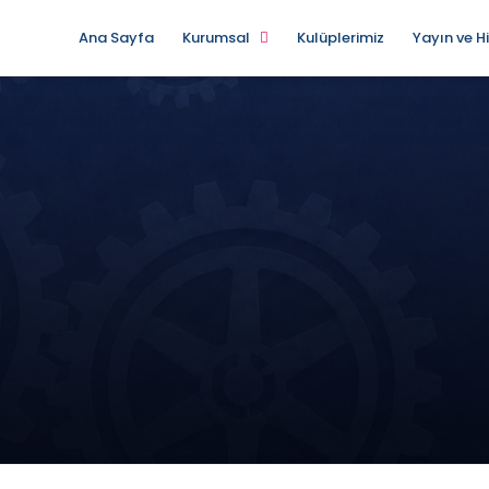
Ana Sayfa
Kurumsal
Kulüplerimiz
Yayın ve H