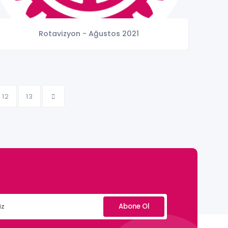
Rotavizyon - Ağustos 2021
12
13
Abone Ol