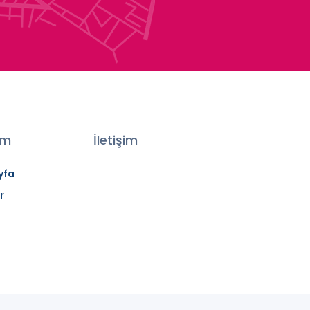
şim
İletişim
yfa
r