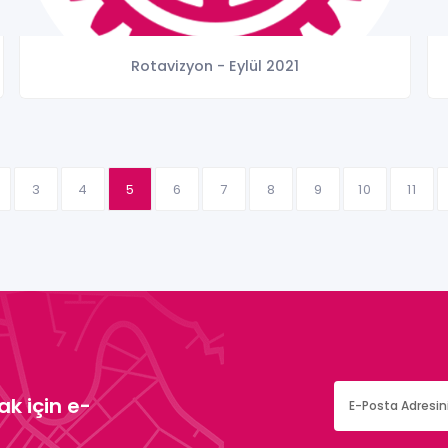
Rotavizyon - Eylül 2021
3
4
5
6
7
8
9
10
11
k için e-