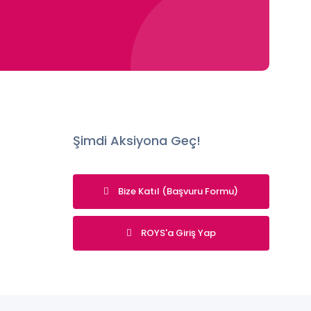
Şimdi Aksiyona Geç!
Bize Katıl (Başvuru Formu)
ROYS'a Giriş Yap