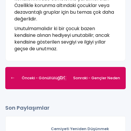
Özellikle korunma altındaki çocuklar veya
dezavantajlı gruplar için bu temas çok daha
değerlidir.
Unutulmamalıdır ki bir çocuk bazen
kendisine alınan hediyeyi unutabilir; ancak
kendisine gösterilen sevgiyi ve ilgiyi yıllar
geçse de unutmaz.
Önceki
- Gönüllülüğün
Sonraki
- Gençler Neden
Ruh Sağlığına Etkisi: İyilik
Sosyal Sorumluluk
Son Paylaşımlar
Yaparken Güçlenmek
Projelerinde Yer Almalı?
Cemiyeti Yeniden Düşünmek