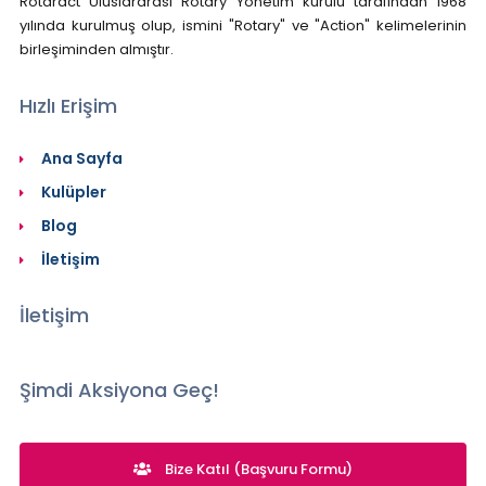
Rotaract Uluslararası Rotary Yönetim kurulu tarafından 1968
yılında kurulmuş olup, ismini "Rotary" ve "Action" kelimelerinin
birleşiminden almıştır.
Hızlı Erişim
Ana Sayfa
Kulüpler
Blog
İletişim
İletişim
Şimdi Aksiyona Geç!
Bize Katıl (Başvuru Formu)